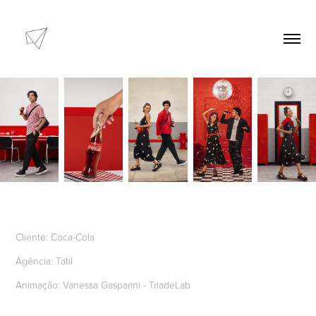
Cliente: Coca-Cola
Agência: Tatil
Animação: Vanessa Gasparini - TriadeLab